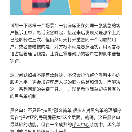
试想一下这样一个场景：一名座席正在处理一张紧急的客
户投诉工单，电话突然响起，接起来后发现又是那个上周
已经解释过三次、但仍然每天打来重复同一个问题的用
户；或者更糟糕的是，对方根本就是恶意骚扰，用污言秽
语占据着通话线路，让真正需要帮助的客户在排队中苦苦
等待。
这些问题如果不能有效解决，不仅会拉低整个
呼叫中心
的
服务水平，更会加速座席人员的职业倦怠和流失。而解决
这一系列问题的关键工具之一，就是看似简单却极其有效
的黑名单机制。
黑名单：不只是“拉黑”那么简单 很多人对黑名单的理解停
留在“把讨厌的号码屏蔽掉”这个层面。的确，这是黑名单
最基础的功能。但在一个成熟的
呼叫中心
系统中，黑名单
机制的深度和价值远不止于此。