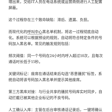
理出来，交给IT人员在电话系统或运营商侧进行人工配置
屏蔽。
这个过程存在三个致命缺陷：滞后、遗漏、负担。
而现代化的
呼叫中心
黑名单机制，将这一过程彻底自动
化。系统可以根据预设的规则，自动将符合特定条件的号
码加入黑名单。常见的触发规则包括：
频次阈值：同一个号码在24小时内呼入超过10次，且每次
通话时长低于15秒。
关键词标记：座席在通话结束后勾选“恶意骚扰”标签，系
统自动将该号码加入黑名单并提示其他座席。
第三方黑库对接：与行业共享的骚扰号码库实时同步，自
动拦截已被其他企业标记的不良号码。
人工确认入库：主管在后台审核通话记录后，一键将确认