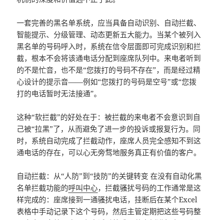
一套完善的黑名单系统，应当具备自动识别、自动拦截、
智能提示、分级管理、动态更新五大能力。当某个被列入
黑名单的号码呼入时，系统在信令层面即可完成识别和拦
截，根本不会将该通电话分配到座席队列中。来电者听到
的不是忙音，也不是“您拨打的号码不存在”，而是经过精
心设计的提示音——例如“您拨打的号码是空号”或“您拨
打的电话暂时无法接通”。
这种“软拦截”的好处在于：被拦截的来电者不会意识到自
己被“拉黑”了，从而避免了进一步的投诉或报复行为。同
时，系统自动完成了拦截动作，座席人员完全感知不到这
通电话的存在，可以心无旁骛地服务真正有价值的客户。
自动拦截：从“人防”到“技防”的关键转变 在没有自动化黑
名单拦截功能的
呼叫中心
，拦截骚扰号码的工作通常是这
样完成的：座席接到一通骚扰电话，挂断后在某个Excel
表格中手动记录下这个号码，然后主管定期把这些号码整