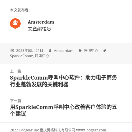
本文发布者:
Amsterdam
文章编辑员
2023年08月21日
Amsterdam
呼叫中心
SparkleComm
呼叫中心
Post
上一篇
navigation
SparkleComm呼叫中心软件：助力电子商务
上
行业蓬勃发展的关键利器
一
篇
文
下一篇
章:
用SparkleComm呼叫中心改善客户体验的五
下
个建议
一
篇
文
2022 Loogear Inc.重庆劳格科技有限公司 www.loogear.com.